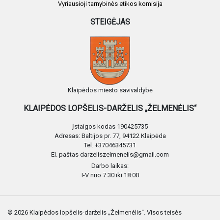
Vyriausioji tarnybinės etikos komisija
STEIGĖJAS
Klaipėdos miesto savivaldybė
KLAIPĖDOS LOPŠELIS-DARŽELIS „ŽELMENĖLIS“
Įstaigos kodas 190425735
Adresas: Baltijos pr. 77, 94122 Klaipėda
Tel. +37046345731
El. paštas darzeliszelmenelis@gmail.com
Darbo laikas:
I-V nuo 7.30 iki 18:00
© 2026 Klaipėdos lopšelis-darželis „Želmenėlis“. Visos teisės