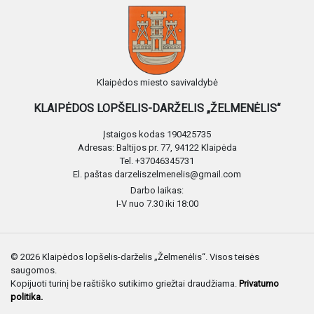
Klaipėdos miesto savivaldybė
KLAIPĖDOS LOPŠELIS-DARŽELIS „ŽELMENĖLIS“
Įstaigos kodas 190425735
Adresas: Baltijos pr. 77, 94122 Klaipėda
Tel. +37046345731
El. paštas darzeliszelmenelis@gmail.com
Darbo laikas:
I-V nuo 7.30 iki 18:00
© 2026 Klaipėdos lopšelis-darželis „Želmenėlis“. Visos teisės
saugomos.
Kopijuoti turinį be raštiško sutikimo griežtai draudžiama.
Privatumo
politika.