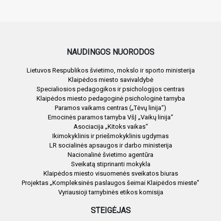
NAUDINGOS NUORODOS
Lietuvos Respublikos švietimo, mokslo ir sporto ministerija
Klaipėdos miesto savivaldybė
Specialiosios pedagogikos ir psichologijos centras
Klaipėdos miesto pedagoginė psichologinė tarnyba
Paramos vaikams centras („Tėvų linija“)
Emocinės paramos tarnyba VšĮ „Vaikų linija“
Asociacija „Kitoks vaikas“
Ikimokyklinis ir priešmokyklinis ugdymas
LR socialinės apsaugos ir darbo ministerija
Nacionalinė švietimo agentūra
Sveikatą stiprinanti mokykla
Klaipėdos miesto visuomenės sveikatos biuras
Projektas „Kompleksinės paslaugos šeimai Klaipėdos mieste"
Vyriausioji tarnybinės etikos komisija
STEIGĖJAS