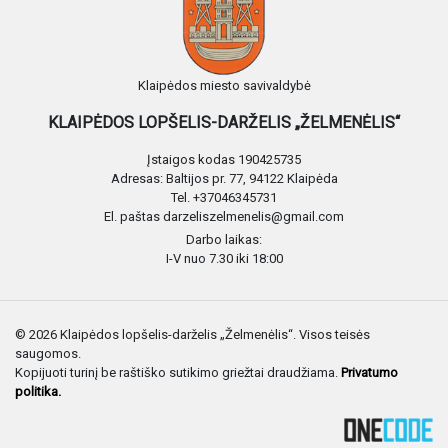
Klaipėdos miesto savivaldybė
KLAIPĖDOS LOPŠELIS-DARŽELIS „ŽELMENĖLIS“
Įstaigos kodas 190425735
Adresas: Baltijos pr. 77, 94122 Klaipėda
Tel. +37046345731
El. paštas darzeliszelmenelis@gmail.com
Darbo laikas:
I-V nuo 7.30 iki 18:00
© 2026 Klaipėdos lopšelis-darželis „Želmenėlis“. Visos teisės
saugomos.
Kopijuoti turinį be raštiško sutikimo griežtai draudžiama.
Privatumo
politika.