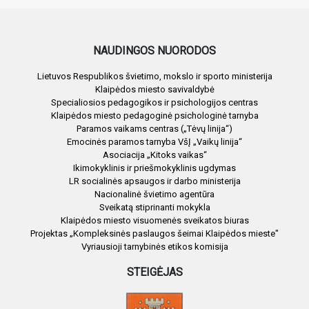
NAUDINGOS NUORODOS
Lietuvos Respublikos švietimo, mokslo ir sporto ministerija
Klaipėdos miesto savivaldybė
Specialiosios pedagogikos ir psichologijos centras
Klaipėdos miesto pedagoginė psichologinė tarnyba
Paramos vaikams centras („Tėvų linija“)
Emocinės paramos tarnyba VšĮ „Vaikų linija“
Asociacija „Kitoks vaikas“
Ikimokyklinis ir priešmokyklinis ugdymas
LR socialinės apsaugos ir darbo ministerija
Nacionalinė švietimo agentūra
Sveikatą stiprinanti mokykla
Klaipėdos miesto visuomenės sveikatos biuras
Projektas „Kompleksinės paslaugos šeimai Klaipėdos mieste"
Vyriausioji tarnybinės etikos komisija
STEIGĖJAS